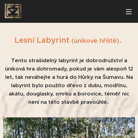
Lesní Labyrint
.
(únikové hřiště)
Tento strašidelný labyrint je dobrodružství a
úniková hra dohromady, pokud je vám alespoň 12
let, tak neváhejte a hurá do Hůrky na Šumavu. Na
labyrint bylo použito dřevo z dubu, modřínu,
akátu, douglasky, smrku a borovice, téměř nic
není na této stavbě pravoúhlé.